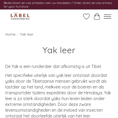
Bestel direct service artikelen voor uw meubelen / Order direct service articles
for your furniture
Verlanglijst
Winkelwag
Home
/
Yak leer
Yak leer
De Yak is een runderdier dat afkomstig is uit Tibet.
Het specifieke uiterlijk van yak leer ontstaat doordat
yaks door de Tibetaanse mensen gebruikt wordt als
lastdier op het land, melkvee voor de boeren en als
transportdier tijdens expedities door de Himalaya. Yak
leer is zo sterk doordat yaks hun leven leiden onder
extreme omstandigheden. Door deze zware
levensomstandigheden en de invloed van insecten
ontstaat het doorleefde uiterlijk van het leer.