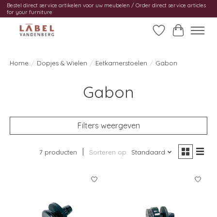
Bestel direct service artikelen voor uw meubelen / Order direct service articles
for your furniture
Verlanglijst
Winkelwag
Home
/
Dopjes & Wielen
/
Eetkamerstoelen
/
Gabon
Gabon
Filters weergeven
7 producten
Sorteren op
Standaard