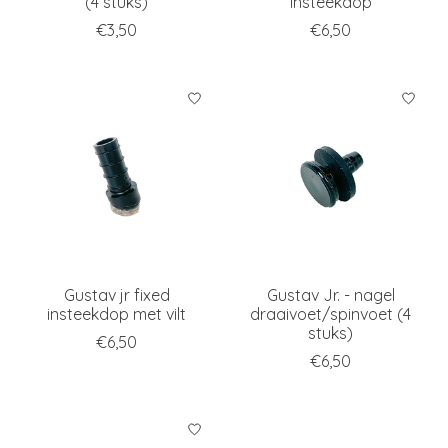
(4 stuks)
insteekdop
€3,50
€6,50
Gustav jr fixed
Gustav Jr. - nagel
insteekdop met vilt
draaivoet/spinvoet (4
stuks)
€6,50
€6,50