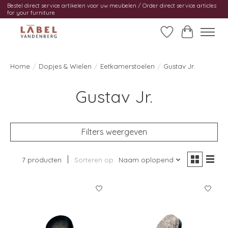
Bestel direct service artikelen voor uw meubelen / Order direct service articles
for your furniture
Verlanglijst
Winkelwag
Home
/
Dopjes & Wielen
/
Eetkamerstoelen
/
Gustav Jr.
Gustav Jr.
Filters weergeven
7 producten
Sorteren op
Naam oplopend