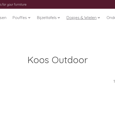
s for your furniture
ssen
Pouffes
Bijzettafels
Dopjes & Wielen
Ond
Koos Outdoor