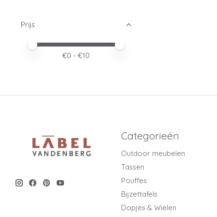
Prijs
Minimale prijswaarde
Price maximum value
€
0
- €
10
Categorieën
Outdoor meubelen
Tassen
Pouffes
Bijzettafels
Dopjes & Wielen