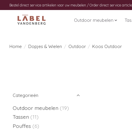
Bestel direct service artikelen voor uw meubelen / Order direct service article
Outdoor meubelen
Ta
Home
/
Dopjes & Wielen
/
Outdoor
/
Koos Outdoor
Categorieën
Outdoor meubelen
(19)
Tassen
(11)
Pouffes
(6)