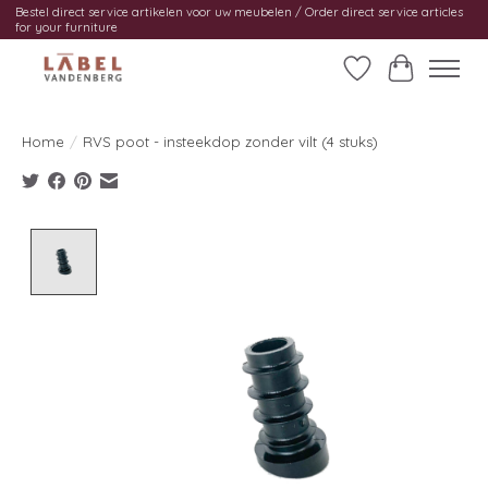
Bestel direct service artikelen voor uw meubelen / Order direct service articles
for your furniture
Verlanglijst
Winkelwag
Home
/
RVS poot - insteekdop zonder vilt (4 stuks)
Product image slideshow Items