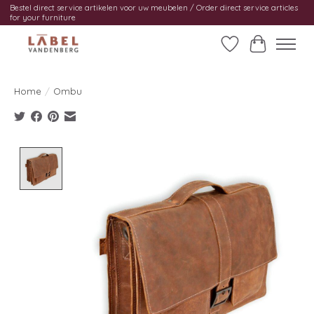
Bestel direct service artikelen voor uw meubelen / Order direct service articles
for your furniture
Verlanglijst
Winkelwag
Home
/
Ombu
Product image slideshow Items