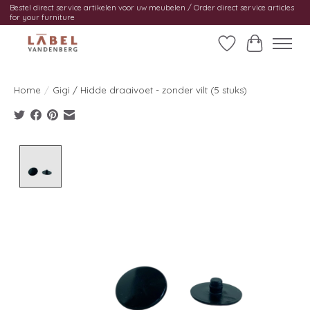
Bestel direct service artikelen voor uw meubelen / Order direct service articles
for your furniture
Verlanglijst
Winkelwag
Home
/
Gigi / Hidde draaivoet - zonder vilt (5 stuks)
Product image slideshow Items