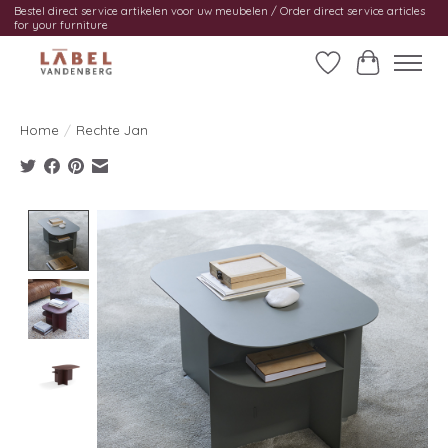
Bestel direct service artikelen voor uw meubelen / Order direct service articles
for your furniture
Verlanglijst
Winkelwag
Home
/
Rechte Jan
Product image slideshow Items