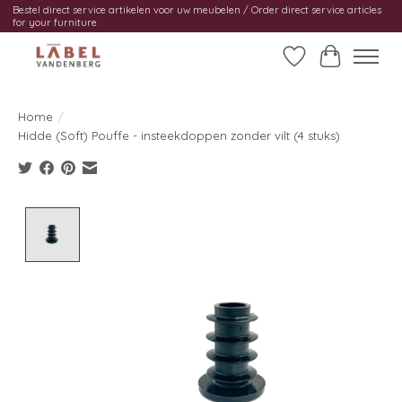
Bestel direct service artikelen voor uw meubelen / Order direct service articles
for your furniture
Verlanglijst
Winkelwag
Home
/
Hidde (Soft) Pouffe - insteekdoppen zonder vilt (4 stuks)
Product image slideshow Items