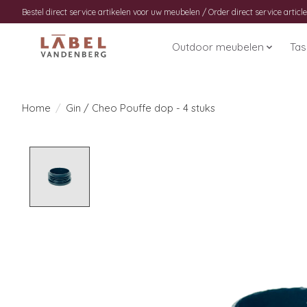
Bestel direct service artikelen voor uw meubelen / Order direct service article
Outdoor meubelen
Ta
Home
/
Gin / Cheo Pouffe dop - 4 stuks
Product image slideshow Items