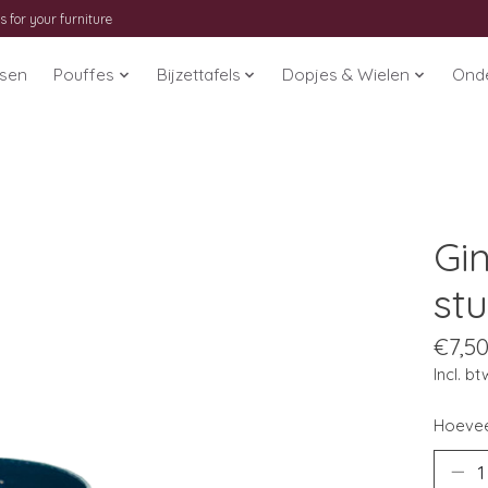
s for your furniture
ssen
Pouffes
Bijzettafels
Dopjes & Wielen
Ond
Gi
st
€7,5
Incl. bt
Hoevee