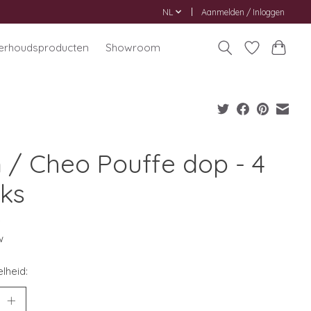
NL
Aanmelden / Inloggen
erhoudsproducten
Showroom
n / Cheo Pouffe dop - 4
uks
0
w
lheid: