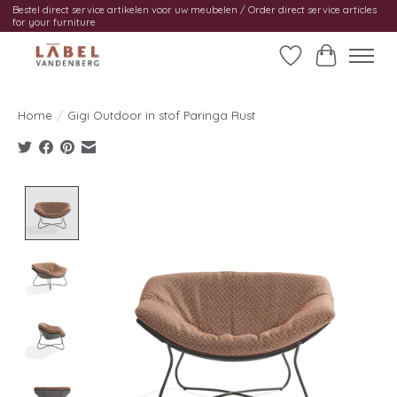
Bestel direct service artikelen voor uw meubelen / Order direct service articles
for your furniture
Verlanglijst
Winkelwag
Home
/
Gigi Outdoor in stof Paringa Rust
Product image slideshow Items