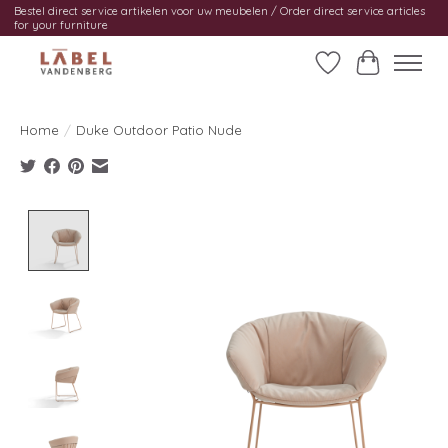
Bestel direct service artikelen voor uw meubelen / Order direct service articles
for your furniture
Verlanglijst
Winkelwag
Home
/
Duke Outdoor Patio Nude
Product image slideshow Items