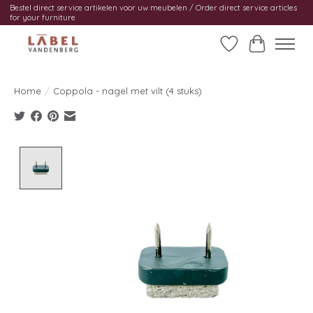
Bestel direct service artikelen voor uw meubelen / Order direct service articles
for your furniture
Verlanglijst
Winkelwag
Home
/
Coppola - nagel met vilt (4 stuks)
Product image slideshow Items