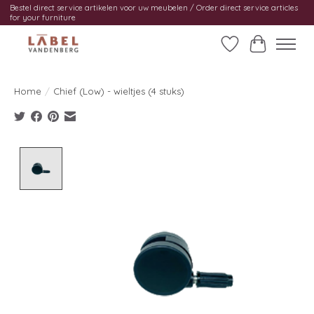
Bestel direct service artikelen voor uw meubelen / Order direct service articles
for your furniture
Verlanglijst
Winkelwag
Home
/
Chief (Low) - wieltjes (4 stuks)
Product image slideshow Items